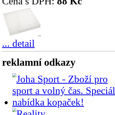
Cena s DPH:
88 Kč
... detail
reklamní odkazy