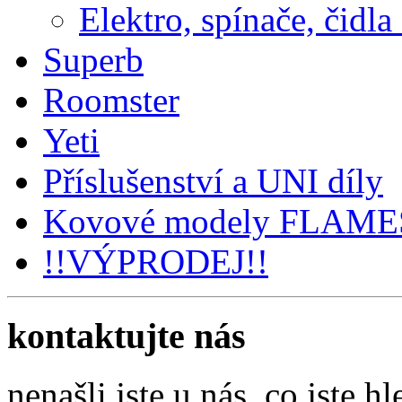
Elektro, spínače, čidla
Superb
Roomster
Yeti
Příslušenství a UNI díly
Kovové modely FLAM
!!VÝPRODEJ!!
kontaktujte nás
nenašli jste u nás, co jste hl