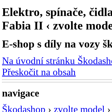
Elektro, spínače, čidl
Fabia II ‹ zvolte mod
E-shop s díly na vozy š
Na úvodní stránku Škodas
Přeskočit na obsah
navigace
Škodashop
›
zvolte model