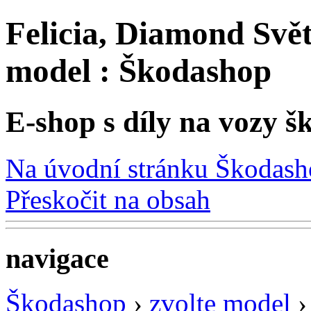
Felicia, Diamond Světl
model : Škodashop
E-shop s díly na vozy š
Na úvodní stránku Škodas
Přeskočit na obsah
navigace
Škodashop
›
zvolte model