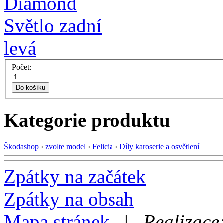
Počet:
Do košíku
Kategorie produktu
Škodashop
›
zvolte model
›
Felicia
›
Díly karoserie a osvětlení
Zpátky na začátek
Zpátky na obsah
Mapa stránek
|
Realizace