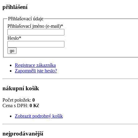
přihlášení
Přihlašovací údaje
Přihlašovací jméno (e-mail)*
Heslo*
go
Registrace zákazníka
Zapomněli jste heslo?
nákupní košík
Počet položek:
0
Cena s DPH:
0 Kč
Zobrazit podrobný košík
nejprodávanější