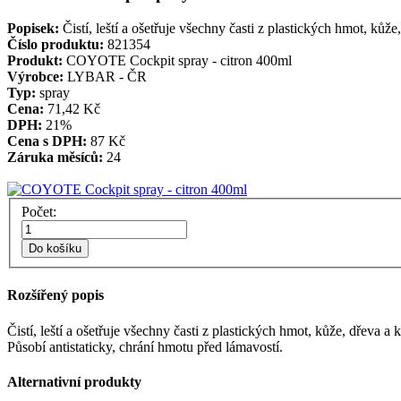
Popisek:
Čistí, leští a ošetřuje všechny časti z plastických hmot, kůže
Číslo produktu:
821354
Produkt:
COYOTE Cockpit spray - citron 400ml
Výrobce:
LYBAR - ČR
Typ:
spray
Cena:
71,42 Kč
DPH:
21%
Cena s DPH:
87 Kč
Záruka měsíců:
24
Počet:
Do košíku
Rozšířený popis
Čistí, leští a ošetřuje všechny časti z plastických hmot, kůže, dřeva a 
Působí antistaticky, chrání hmotu před lámavostí.
Alternativní produkty