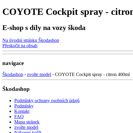
COYOTE Cockpit spray - citron
E-shop s díly na vozy škoda
Na úvodní stránku Škodashop
Přeskočit na obsah
navigace
Škodashop
›
zvolte model
›
COYOTE Cockpit spray - citron 400ml
Škodashop
Podmínky ochrany osobních údajů
Podmínky
Kontakt
FAQ
Mapa stránek
zvolte model
Nákupní košík