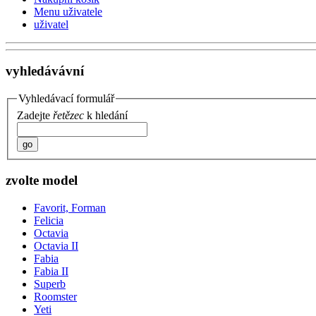
Menu uživatele
uživatel
vyhledávávní
Vyhledávací formulář
Zadejte
řetězec
k hledání
go
zvolte model
Favorit, Forman
Felicia
Octavia
Octavia II
Fabia
Fabia II
Superb
Roomster
Yeti